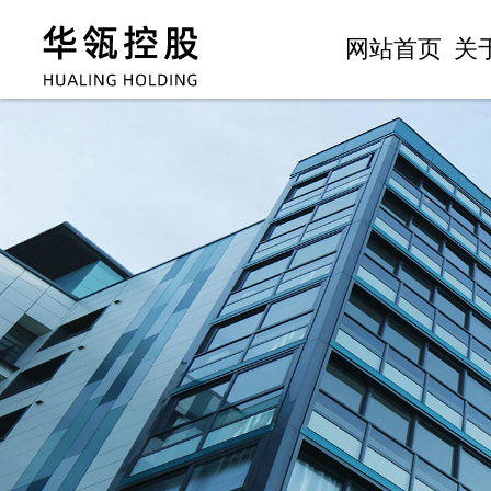
网站首页
关
集
董
企
企